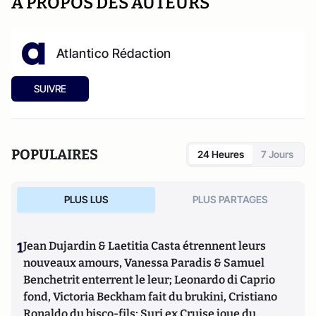
A PROPOS DES AUTEURS
Atlantico Rédaction
SUIVRE
POPULAIRES
24 Heures
7 Jours
PLUS LUS
PLUS PARTAGES
1
Jean Dujardin & Laetitia Casta étrennent leurs
nouveaux amours, Vanessa Paradis & Samuel
Benchetrit enterrent le leur; Leonardo di Caprio
fond, Victoria Beckham fait du brukini, Cristiano
Ronaldo du bisco-fils; Suri ex Cruise joue du