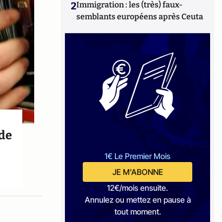
2
Immigration : les (très) faux-
semblants européens après Ceuta
 de
1€ Le Premier Mois
JE M'ABONNE
12€/mois ensuite.
Annulez ou mettez en pause à
tout moment.