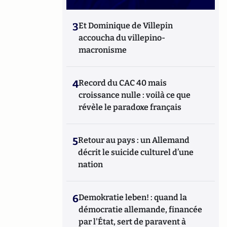
3
Et Dominique de Villepin
accoucha du villepino-
macronisme
4
Record du CAC 40 mais
croissance nulle : voilà ce que
révèle le paradoxe français
5
Retour au pays : un Allemand
décrit le suicide culturel d’une
nation
6
Demokratie leben! : quand la
démocratie allemande, financée
par l'État, sert de paravent à