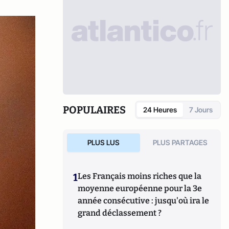
POPULAIRES
24 Heures
7 Jours
PLUS LUS
PLUS PARTAGES
1
Les Français moins riches que la
moyenne européenne pour la 3e
année consécutive : jusqu'où ira le
grand déclassement ?