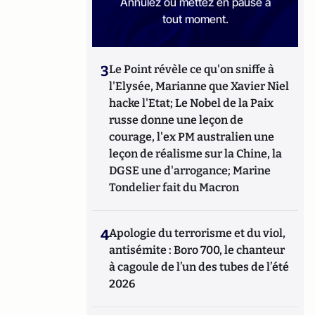
Annulez ou mettez en pause à
tout moment.
3
Le Point révèle ce qu'on sniffe à
l'Elysée, Marianne que Xavier Niel
hacke l'Etat; Le Nobel de la Paix
russe donne une leçon de
courage, l'ex PM australien une
leçon de réalisme sur la Chine, la
DGSE une d'arrogance; Marine
Tondelier fait du Macron
4
Apologie du terrorisme et du viol,
antisémite : Boro 700, le chanteur
à cagoule de l’un des tubes de l’été
2026