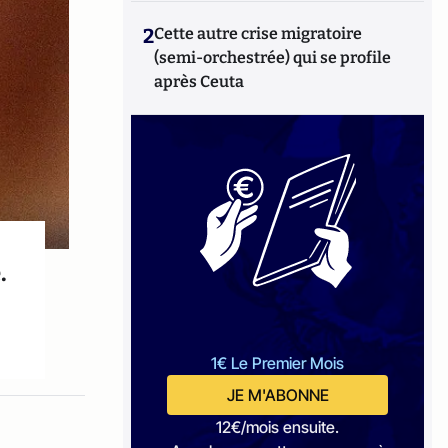
2
Cette autre crise migratoire
(semi-orchestrée) qui se profile
après Ceuta
.
1€ Le Premier Mois
JE M'ABONNE
12€/mois ensuite.