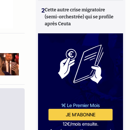
2
Cette autre crise migratoire
(semi-orchestrée) qui se profile
après Ceuta
1€ Le Premier Mois
JE M'ABONNE
12€/mois ensuite.