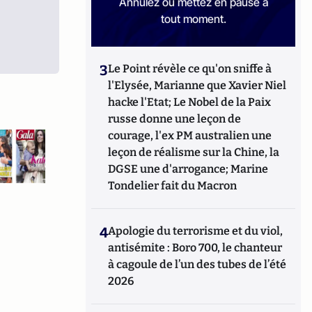
Annulez ou mettez en pause à
tout moment.
3
Le Point révèle ce qu'on sniffe à
l'Elysée, Marianne que Xavier Niel
hacke l'Etat; Le Nobel de la Paix
russe donne une leçon de
courage, l'ex PM australien une
leçon de réalisme sur la Chine, la
DGSE une d'arrogance; Marine
Tondelier fait du Macron
4
Apologie du terrorisme et du viol,
antisémite : Boro 700, le chanteur
à cagoule de l’un des tubes de l’été
2026