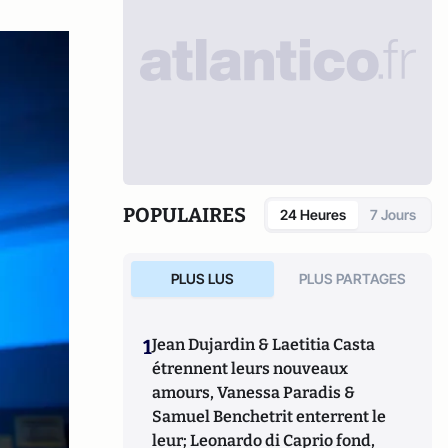
POPULAIRES
24 Heures
7 Jours
PLUS LUS
PLUS PARTAGES
1
Jean Dujardin & Laetitia Casta
étrennent leurs nouveaux
amours, Vanessa Paradis &
Samuel Benchetrit enterrent le
leur; Leonardo di Caprio fond,