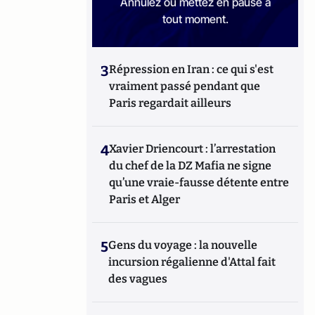
Annulez ou mettez en pause à
tout moment.
3
Répression en Iran : ce qui s'est
vraiment passé pendant que
Paris regardait ailleurs
4
Xavier Driencourt : l’arrestation
du chef de la DZ Mafia ne signe
qu’une vraie-fausse détente entre
Paris et Alger
5
Gens du voyage : la nouvelle
incursion régalienne d'Attal fait
des vagues