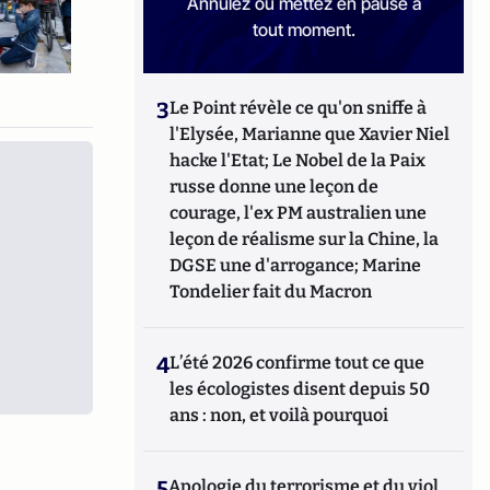
Annulez ou mettez en pause à
tout moment.
3
Le Point révèle ce qu'on sniffe à
l'Elysée, Marianne que Xavier Niel
hacke l'Etat; Le Nobel de la Paix
russe donne une leçon de
courage, l'ex PM australien une
leçon de réalisme sur la Chine, la
DGSE une d'arrogance; Marine
Tondelier fait du Macron
4
L’été 2026 confirme tout ce que
les écologistes disent depuis 50
ans : non, et voilà pourquoi
5
Apologie du terrorisme et du viol,