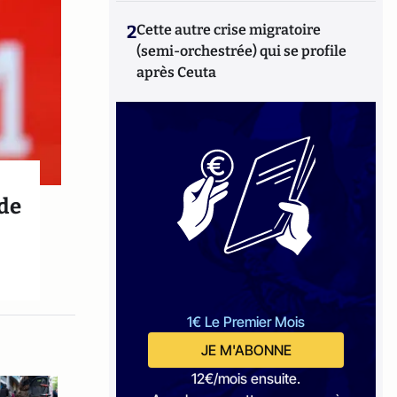
2
Cette autre crise migratoire
(semi-orchestrée) qui se profile
après Ceuta
 de
1€ Le Premier Mois
JE M'ABONNE
12€/mois ensuite.