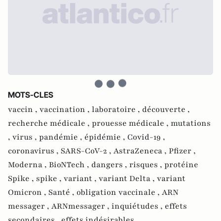
MOTS-CLES
vaccin ,
vaccination ,
laboratoire ,
découverte ,
recherche médicale ,
prouesse médicale ,
mutations
,
virus ,
pandémie ,
épidémie ,
Covid-19 ,
coronavirus ,
SARS-CoV-2 ,
AstraZeneca ,
Pfizer ,
Moderna ,
BioNTech ,
dangers ,
risques ,
protéine
Spike ,
spike ,
variant ,
variant Delta ,
variant
Omicron ,
Santé ,
obligation vaccinale ,
ARN
messager ,
ARNmessager ,
inquiétudes ,
effets
secondaires ,
effets indésirables