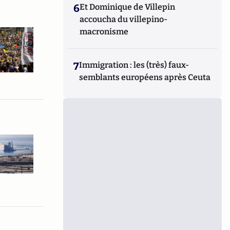
6
Et Dominique de Villepin
accoucha du villepino-
macronisme
7
Immigration : les (très) faux-
semblants européens après Ceuta