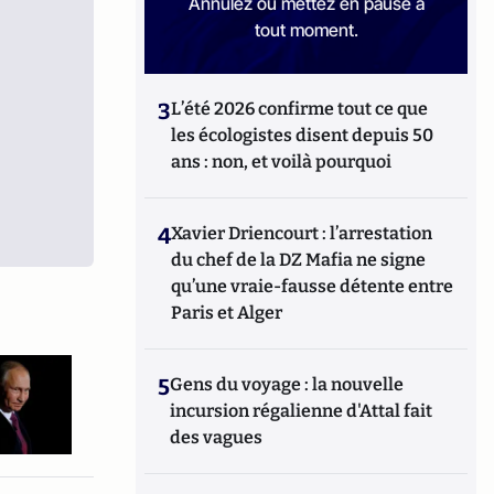
Annulez ou mettez en pause à
tout moment.
3
L’été 2026 confirme tout ce que
les écologistes disent depuis 50
ans : non, et voilà pourquoi
4
Xavier Driencourt : l’arrestation
du chef de la DZ Mafia ne signe
qu’une vraie-fausse détente entre
Paris et Alger
5
Gens du voyage : la nouvelle
incursion régalienne d'Attal fait
des vagues