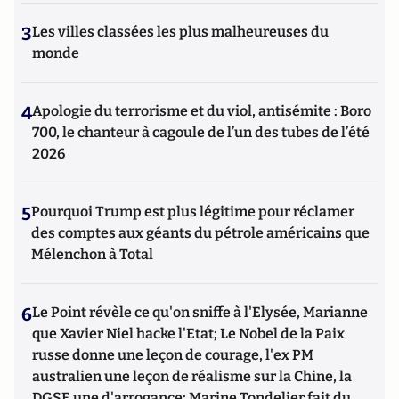
3
Les villes classées les plus malheureuses du
monde
4
Apologie du terrorisme et du viol, antisémite : Boro
700, le chanteur à cagoule de l’un des tubes de l’été
2026
5
Pourquoi Trump est plus légitime pour réclamer
des comptes aux géants du pétrole américains que
Mélenchon à Total
6
Le Point révèle ce qu'on sniffe à l'Elysée, Marianne
que Xavier Niel hacke l'Etat; Le Nobel de la Paix
russe donne une leçon de courage, l'ex PM
australien une leçon de réalisme sur la Chine, la
DGSE une d'arrogance; Marine Tondelier fait du