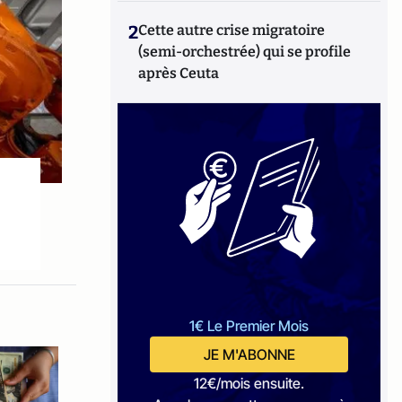
2
Cette autre crise migratoire
(semi-orchestrée) qui se profile
après Ceuta
1€ Le Premier Mois
JE M'ABONNE
12€/mois ensuite.