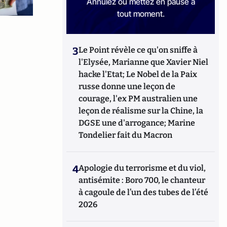
Annulez ou mettez en pause à
tout moment.
3
Le Point révèle ce qu'on sniffe à
l'Elysée, Marianne que Xavier Niel
hacke l'Etat; Le Nobel de la Paix
russe donne une leçon de
courage, l'ex PM australien une
leçon de réalisme sur la Chine, la
DGSE une d'arrogance; Marine
Tondelier fait du Macron
4
Apologie du terrorisme et du viol,
antisémite : Boro 700, le chanteur
à cagoule de l’un des tubes de l’été
2026