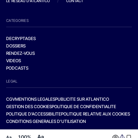
LE RESEAU D'ATLANTICO
/
CONTACT
CATEGORIES
DECRYPTAGES
DOSSIERS
RENDEZ-VOUS
VIDEOS
PODCASTS
LEGAL
CGV
MENTIONS LEGALES
PUBLICITE SUR ATLANTICO
GESTION DES COOKIES
POLITIQUE DE CONFIDENTIALITE
POLITIQUE D’ACCESSIBILITE
POLITIQUE RELATIVE AUX COOKIES
CONDITIONS GENERALES D’UTILISATION
Aa
100%
Aa