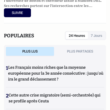
l'université de Boston et chercheur affilié à Stanford DEL.
Ses recherches portent sur l'intersection entre les
simulations informatiques à grande échelle et la
SUIVRE
modélisation structurelle, en mettant l'accent sur des sujets
tels que la macroéconomie, l'économie de l'automatisation et
l'économie urbaine.
POPULAIRES
24 Heures
7 Jours
PLUS LUS
PLUS PARTAGES
1
Les Français moins riches que la moyenne
européenne pour la 3e année consécutive : jusqu'où
ira le grand déclassement ?
2
Cette autre crise migratoire (semi-orchestrée) qui
se profile après Ceuta