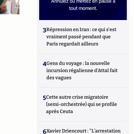
Annulez ou mettez en pause à
tout moment.
3
Répression en Iran : ce qui s'est
vraiment passé pendant que
Paris regardait ailleurs
4
Gens du voyage : la nouvelle
incursion régalienne d'Attal fait
des vagues
5
Cette autre crise migratoire
(semi-orchestrée) qui se profile
après Ceuta
6
Xavier Driencourt : "L’arrestation