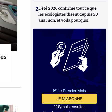
2
L’été 2026 confirme tout ce que
les écologistes disent depuis 50
ans : non, et voilà pourquoi
des
1€ Le Premier Mois
JE M'ABONNE
12€/mois ensuite.