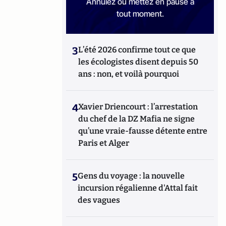
Annulez ou mettez en pause à
tout moment.
3
L’été 2026 confirme tout ce que
les écologistes disent depuis 50
ans : non, et voilà pourquoi
4
Xavier Driencourt : l’arrestation
du chef de la DZ Mafia ne signe
qu’une vraie-fausse détente entre
Paris et Alger
5
Gens du voyage : la nouvelle
incursion régalienne d'Attal fait
des vagues