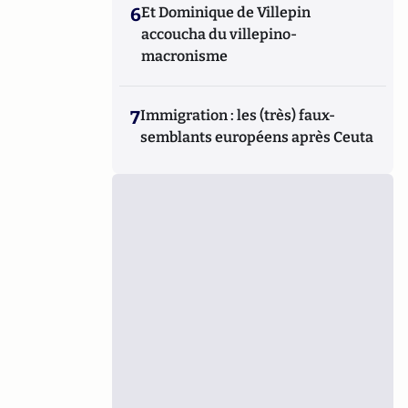
6
Et Dominique de Villepin
accoucha du villepino-
macronisme
7
Immigration : les (très) faux-
semblants européens après Ceuta