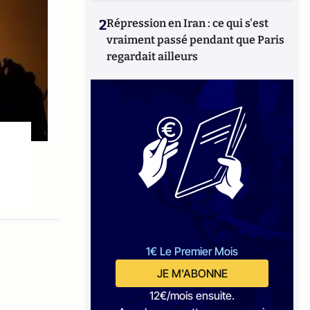
2
Répression en Iran : ce qui s'est
vraiment passé pendant que Paris
regardait ailleurs
1€ Le Premier Mois
JE M'ABONNE
12€/mois ensuite.