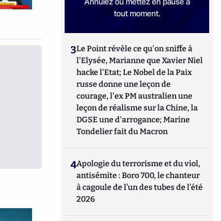
Annulez ou mettez en pause à
tout moment.
3
Le Point révèle ce qu'on sniffe à
l'Elysée, Marianne que Xavier Niel
hacke l'Etat; Le Nobel de la Paix
russe donne une leçon de
courage, l'ex PM australien une
leçon de réalisme sur la Chine, la
DGSE une d'arrogance; Marine
Tondelier fait du Macron
4
Apologie du terrorisme et du viol,
antisémite : Boro 700, le chanteur
à cagoule de l’un des tubes de l’été
2026