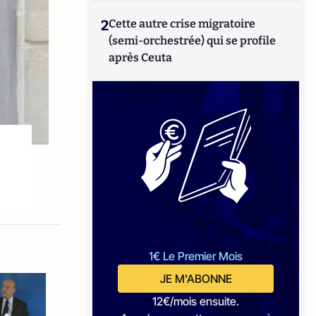
2
Cette autre crise migratoire
(semi-orchestrée) qui se profile
après Ceuta
1€ Le Premier Mois
JE M'ABONNE
12€/mois ensuite.