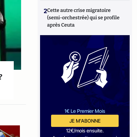
2
Cette autre crise migratoire
(semi-orchestrée) qui se profile
après Ceuta
?
1€ Le Premier Mois
JE M'ABONNE
12€/mois ensuite.