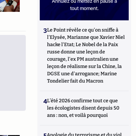
Annulez ou mettez en pause à
tout moment.
3
Le Point révèle ce qu'on sniffe à
l'Elysée, Marianne que Xavier Niel
hacke l'Etat; Le Nobel de la Paix
russe donne une leçon de
courage, l'ex PM australien une
leçon de réalisme sur la Chine, la
DGSE une d'arrogance; Marine
Tondelier fait du Macron
4
L’été 2026 confirme tout ce que
les écologistes disent depuis 50
ans : non, et voilà pourquoi
5
Apologie du terrorisme et du viol,