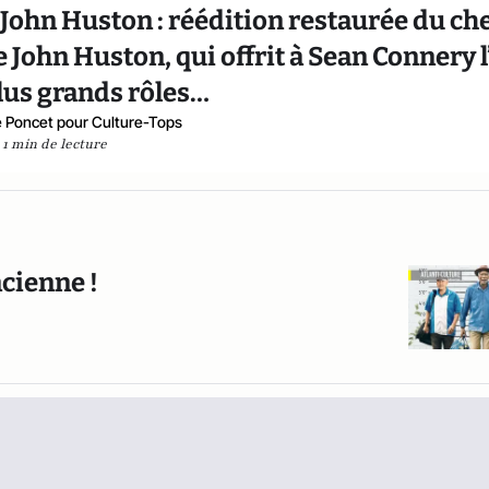
John Huston : réédition restaurée du ch
John Huston, qui offrit à Sean Connery l
lus grands rôles…
 Poncet pour Culture-Tops
1 min de lecture
ncienne !