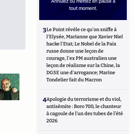
Annulez ou mettez en pause à
tout moment.
3
Le Point révèle ce qu'on sniffe à
l'Elysée, Marianne que Xavier Niel
hacke l'Etat; Le Nobel de la Paix
russe donne une leçon de
courage, l'ex PM australien une
leçon de réalisme sur la Chine, la
DGSE une d'arrogance; Marine
Tondelier fait du Macron
4
Apologie du terrorisme et du viol,
antisémite : Boro 700, le chanteur
à cagoule de l’un des tubes de l’été
2026