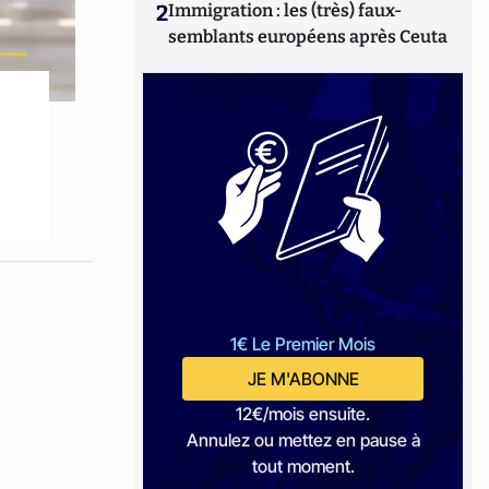
2
Immigration : les (très) faux-
semblants européens après Ceuta
1€ Le Premier Mois
JE M'ABONNE
12€/mois ensuite.
Annulez ou mettez en pause à
tout moment.