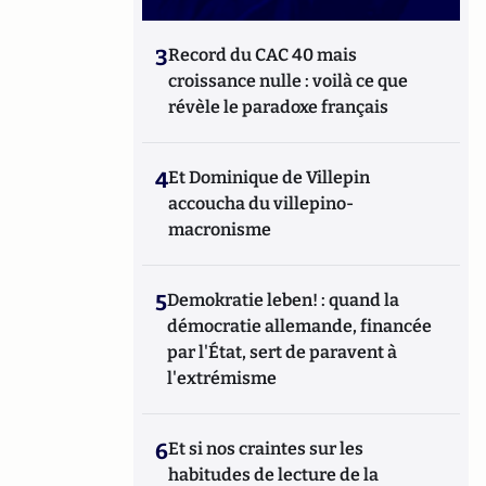
3
Record du CAC 40 mais
croissance nulle : voilà ce que
révèle le paradoxe français
4
Et Dominique de Villepin
accoucha du villepino-
macronisme
5
Demokratie leben! : quand la
démocratie allemande, financée
par l'État, sert de paravent à
l'extrémisme
6
Et si nos craintes sur les
habitudes de lecture de la