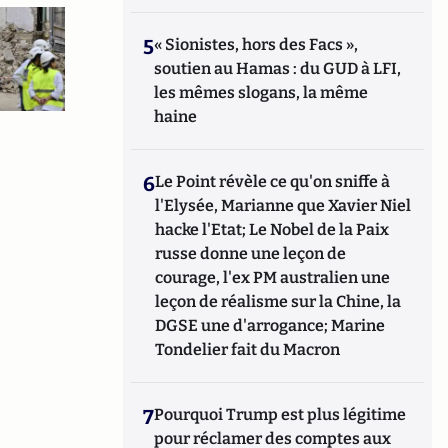
5
« Sionistes, hors des Facs »,
soutien au Hamas : du GUD à LFI,
les mêmes slogans, la même
haine
6
Le Point révèle ce qu'on sniffe à
l'Elysée, Marianne que Xavier Niel
hacke l'Etat; Le Nobel de la Paix
russe donne une leçon de
courage, l'ex PM australien une
leçon de réalisme sur la Chine, la
DGSE une d'arrogance; Marine
Tondelier fait du Macron
7
Pourquoi Trump est plus légitime
pour réclamer des comptes aux