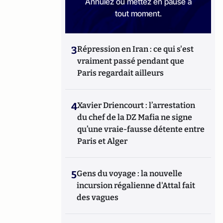
Annulez ou mettez en pause à
tout moment.
3
Répression en Iran : ce qui s'est
vraiment passé pendant que
Paris regardait ailleurs
4
Xavier Driencourt : l’arrestation
du chef de la DZ Mafia ne signe
qu’une vraie-fausse détente entre
Paris et Alger
5
Gens du voyage : la nouvelle
incursion régalienne d'Attal fait
des vagues