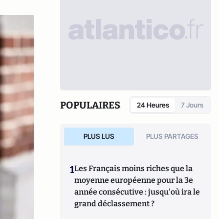
POPULAIRES
24 Heures
7 Jours
PLUS LUS
PLUS PARTAGES
1
Les Français moins riches que la
moyenne européenne pour la 3e
année consécutive : jusqu'où ira le
grand déclassement ?