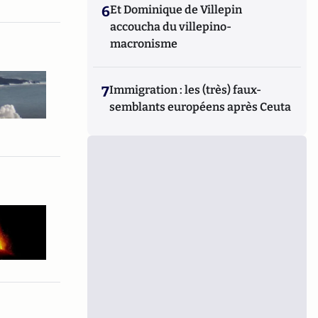
6
Et Dominique de Villepin
accoucha du villepino-
macronisme
7
Immigration : les (très) faux-
semblants européens après Ceuta