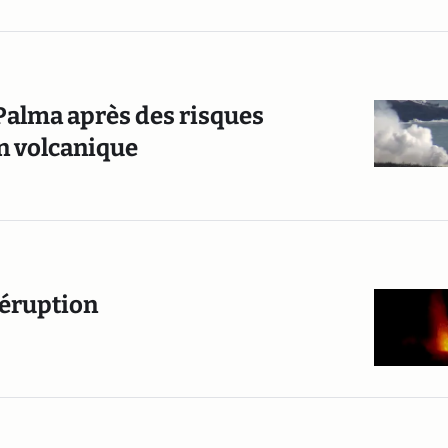
 Palma après des risques
on volcanique
n éruption