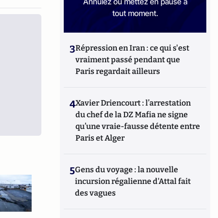
Annulez ou mettez en pause à
tout moment.
3
Répression en Iran : ce qui s'est
vraiment passé pendant que
Paris regardait ailleurs
4
Xavier Driencourt : l’arrestation
du chef de la DZ Mafia ne signe
qu’une vraie-fausse détente entre
Paris et Alger
5
Gens du voyage : la nouvelle
incursion régalienne d'Attal fait
des vagues