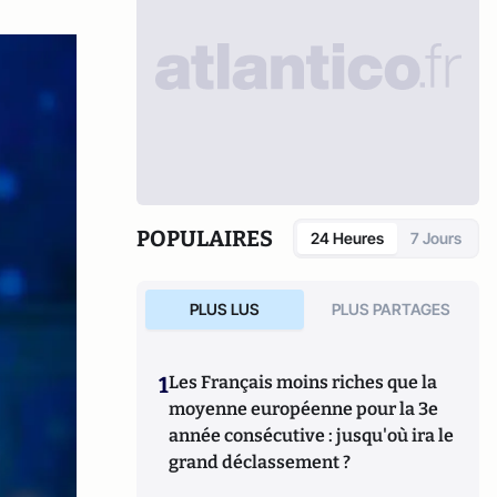
POPULAIRES
24 Heures
7 Jours
PLUS LUS
PLUS PARTAGES
1
Les Français moins riches que la
moyenne européenne pour la 3e
année consécutive : jusqu'où ira le
grand déclassement ?