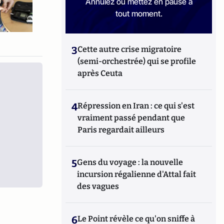
Annulez ou mettez en pause à
tout moment.
3
Cette autre crise migratoire
(semi-orchestrée) qui se profile
après Ceuta
4
Répression en Iran : ce qui s'est
vraiment passé pendant que
Paris regardait ailleurs
5
Gens du voyage : la nouvelle
incursion régalienne d'Attal fait
des vagues
6
Le Point révèle ce qu'on sniffe à