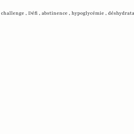
,
challenge ,
Défi ,
abstinence ,
hypoglycémie ,
déshydrat