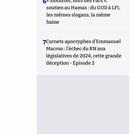
6
« Sionistes, hors des Facs »,
soutien au Hamas : du GUD à LFI,
les mêmes slogans, la même
haine
7
Carnets apocryphes d’Emmanuel
Macron : l’échec du RN aux
législatives de 2024, cette grande
déception - Episode 2