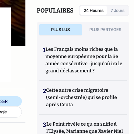
POPULAIRES
24 Heures
7 Jours
PLUS LUS
PLUS PARTAGES
1
Les Français moins riches que la
moyenne européenne pour la 3e
année consécutive : jusqu'où ira le
grand déclassement ?
2
Cette autre crise migratoire
(semi-orchestrée) qui se profile
SER
après Ceuta
ogle
3
Le Point révèle ce qu'on sniffe à
l'Elysée, Marianne que Xavier Niel