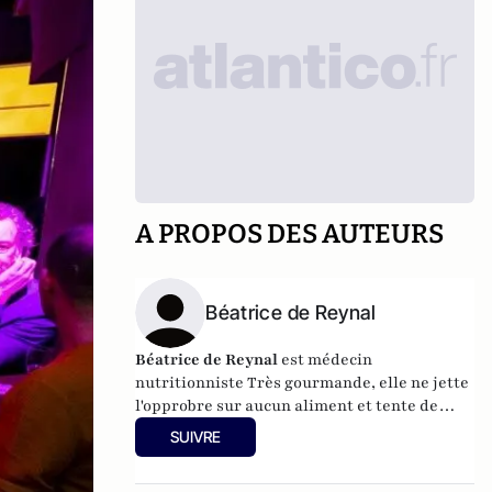
A PROPOS DES AUTEURS
Béatrice de Reynal
Béatrice de Reynal
est médecin
nutritionniste Très gourmande, elle ne jette
l'opprobre sur aucun aliment et tente de
faire partager ses idées de nutrition
SUIVRE
inspirante. Elle est par ailleurs l'auteur du
blog "
MiamMiam
".