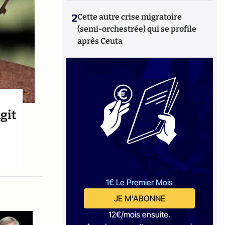
2
Cette autre crise migratoire
(semi-orchestrée) qui se profile
après Ceuta
agit
1€ Le Premier Mois
JE M'ABONNE
12€/mois ensuite.