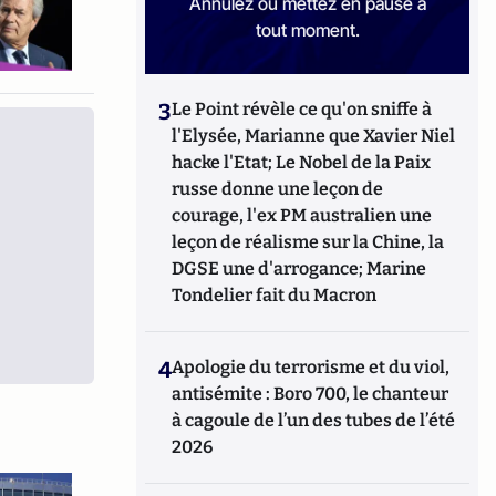
Annulez ou mettez en pause à
tout moment.
3
Le Point révèle ce qu'on sniffe à
l'Elysée, Marianne que Xavier Niel
hacke l'Etat; Le Nobel de la Paix
russe donne une leçon de
courage, l'ex PM australien une
leçon de réalisme sur la Chine, la
DGSE une d'arrogance; Marine
Tondelier fait du Macron
4
Apologie du terrorisme et du viol,
antisémite : Boro 700, le chanteur
à cagoule de l’un des tubes de l’été
2026