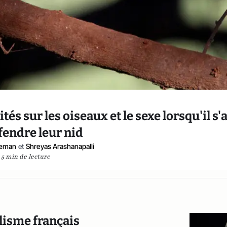
és sur les oiseaux et le sexe lorsqu'il s'
fendre leur nid
eeman
et
Shreyas Arashanapalli
5 min de lecture
alisme français