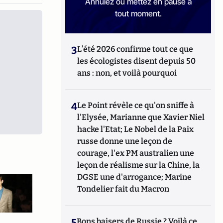
Annulez ou mettez en pause à
tout moment.
3
L’été 2026 confirme tout ce que
les écologistes disent depuis 50
ans : non, et voilà pourquoi
4
Le Point révèle ce qu'on sniffe à
l'Elysée, Marianne que Xavier Niel
hacke l'Etat; Le Nobel de la Paix
russe donne une leçon de
courage, l'ex PM australien une
leçon de réalisme sur la Chine, la
DGSE une d'arrogance; Marine
Tondelier fait du Macron
5
Bons baisers de Russie ? Voilà ce