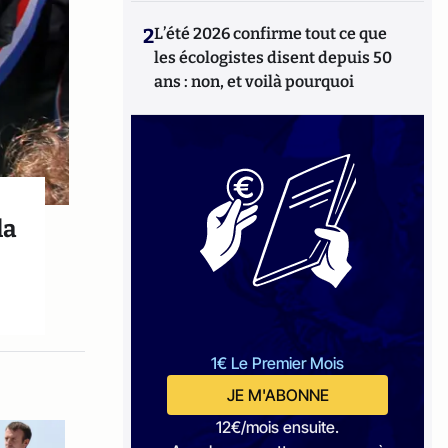
2
L’été 2026 confirme tout ce que
les écologistes disent depuis 50
ans : non, et voilà pourquoi
la
1€ Le Premier Mois
JE M'ABONNE
12€/mois ensuite.