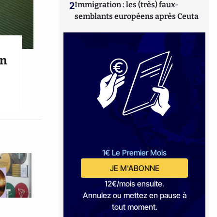
2
Immigration : les (très) faux-
semblants européens après Ceuta
un
1€ Le Premier Mois
JE M'ABONNE
12€/mois ensuite.
Annulez ou mettez en pause à
tout moment.