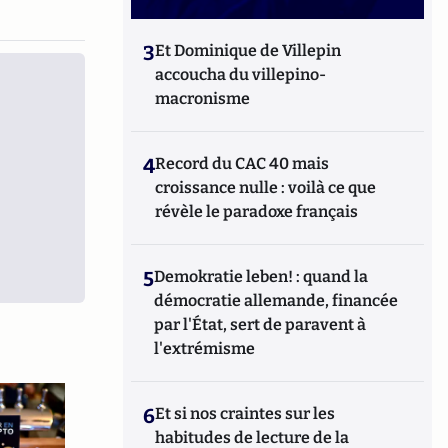
3
Et Dominique de Villepin
accoucha du villepino-
macronisme
4
Record du CAC 40 mais
croissance nulle : voilà ce que
révèle le paradoxe français
5
Demokratie leben! : quand la
démocratie allemande, financée
par l'État, sert de paravent à
l'extrémisme
6
Et si nos craintes sur les
habitudes de lecture de la