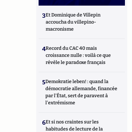
3
Et Dominique de Villepin
accoucha du villepino-
macronisme
4
Record du CAC 40 mais
croissance nulle : voilà ce que
révèle le paradoxe français
5
Demokratie leben! : quand la
démocratie allemande, financée
par l'État, sert de paravent à
l'extrémisme
6
Et si nos craintes sur les
habitudes de lecture de la