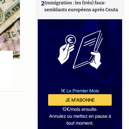
2
Immigration : les (très) faux-
semblants européens après Ceuta
1€ Le Premier Mois
JE M'ABONNE
12€/mois ensuite.
Annulez ou mettez en pause à
tout moment.