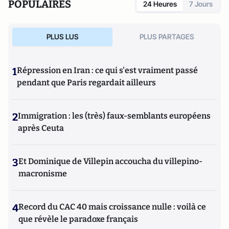
POPULAIRES
24 Heures
7 Jours
impacts entre technologie, prix et monnaie,
essai,
Microcapitalisme
(PUF, 2017, collection
Pour la Création
Génération
d'un dividende monétaire
Libre
) a obtenu le prix du jury du comité Turgot. Il a enfin
.
publié en avril 2019 une étude avec l'Institut Sapiens sur les
PLUS LUS
PLUS PARTAGES
impacts entre technologie, prix et monnaie,
Pour la Création
d'un dividende monétaire
.
1
Répression en Iran : ce qui s'est vraiment passé
pendant que Paris regardait ailleurs
2
Immigration : les (très) faux-semblants européens
après Ceuta
3
Et Dominique de Villepin accoucha du villepino-
macronisme
4
Record du CAC 40 mais croissance nulle : voilà ce
que révèle le paradoxe français