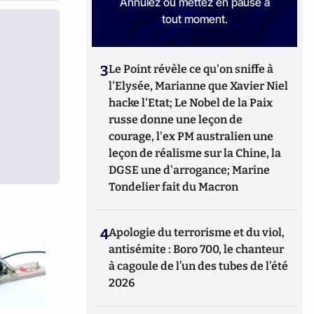
Annulez ou mettez en pause à
tout moment.
3
Le Point révèle ce qu'on sniffe à
l'Elysée, Marianne que Xavier Niel
hacke l'Etat; Le Nobel de la Paix
russe donne une leçon de
courage, l'ex PM australien une
leçon de réalisme sur la Chine, la
DGSE une d'arrogance; Marine
Tondelier fait du Macron
4
Apologie du terrorisme et du viol,
antisémite : Boro 700, le chanteur
à cagoule de l’un des tubes de l’été
2026