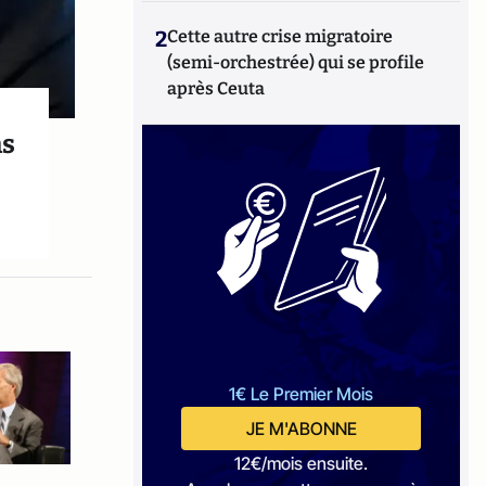
2
Cette autre crise migratoire
(semi-orchestrée) qui se profile
après Ceuta
ns
1€ Le Premier Mois
JE M'ABONNE
12€/mois ensuite.