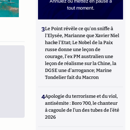
Annulez ou mettez en pause à
tout moment.
3
Le Point révèle ce qu'on sniffe à
l'Elysée, Marianne que Xavier Niel
hacke l'Etat; Le Nobel de la Paix
russe donne une leçon de
courage, l'ex PM australien une
leçon de réalisme sur la Chine, la
DGSE une d'arrogance; Marine
Tondelier fait du Macron
4
Apologie du terrorisme et du viol,
antisémite : Boro 700, le chanteur
à cagoule de l’un des tubes de l’été
2026