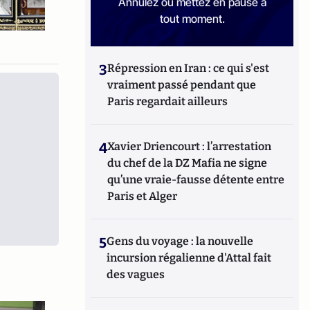
Annulez ou mettez en pause à
tout moment.
3
Répression en Iran : ce qui s'est
vraiment passé pendant que
Paris regardait ailleurs
4
Xavier Driencourt : l’arrestation
du chef de la DZ Mafia ne signe
qu’une vraie-fausse détente entre
Paris et Alger
5
Gens du voyage : la nouvelle
incursion régalienne d'Attal fait
des vagues