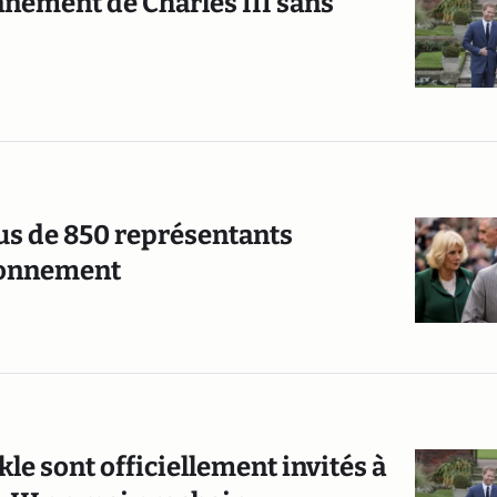
nnement de Charles III sans
plus de 850 représentants
uronnement
e sont officiellement invités à