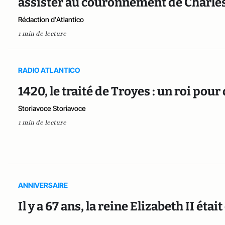
assister au couronnement de Charles
Rédaction d'Atlantico
1 min de lecture
RADIO ATLANTICO
1420, le traité de Troyes : un roi po
Storiavoce Storiavoce
1 min de lecture
ANNIVERSAIRE
Il y a 67 ans, la reine Elizabeth II éta