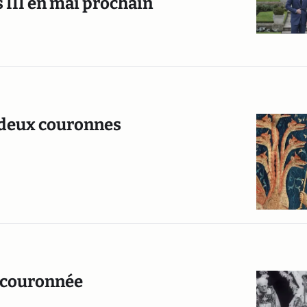
 III en mai prochain
ur deux couronnes
it couronnée