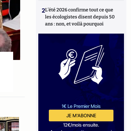
2
L’été 2026 confirme tout ce que
les écologistes disent depuis 50
ans : non, et voilà pourquoi
1€ Le Premier Mois
JE M'ABONNE
12€/mois ensuite.