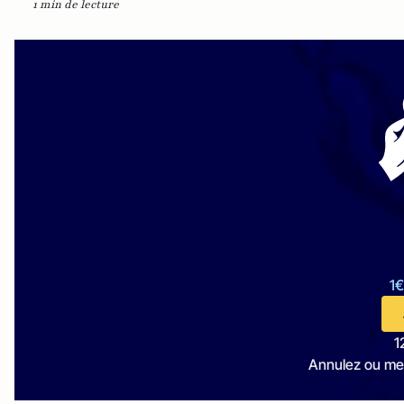
1 min de lecture
1€
1
Annulez ou me