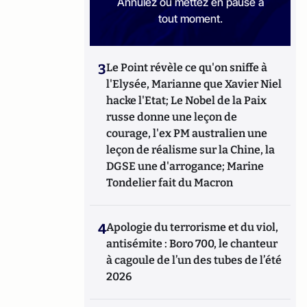
Annulez ou mettez en pause à
tout moment.
3
Le Point révèle ce qu'on sniffe à
l'Elysée, Marianne que Xavier Niel
hacke l'Etat; Le Nobel de la Paix
russe donne une leçon de
courage, l'ex PM australien une
leçon de réalisme sur la Chine, la
DGSE une d'arrogance; Marine
Tondelier fait du Macron
4
Apologie du terrorisme et du viol,
antisémite : Boro 700, le chanteur
à cagoule de l’un des tubes de l’été
2026