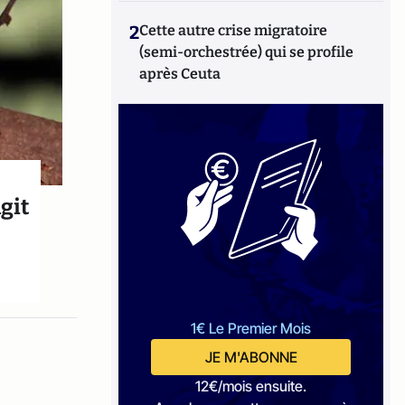
2
Cette autre crise migratoire
(semi-orchestrée) qui se profile
après Ceuta
agit
1€ Le Premier Mois
JE M'ABONNE
12€/mois ensuite.