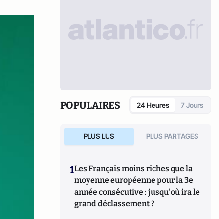
POPULAIRES
24 Heures
7 Jours
PLUS LUS
PLUS PARTAGES
1
Les Français moins riches que la
moyenne européenne pour la 3e
année consécutive : jusqu'où ira le
grand déclassement ?