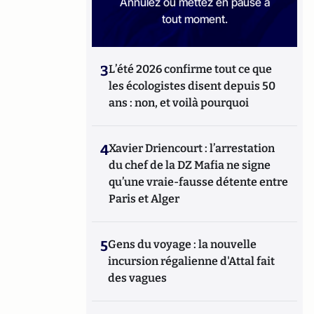
Annulez ou mettez en pause à
tout moment.
3
L’été 2026 confirme tout ce que
les écologistes disent depuis 50
ans : non, et voilà pourquoi
4
Xavier Driencourt : l’arrestation
du chef de la DZ Mafia ne signe
qu’une vraie-fausse détente entre
Paris et Alger
5
Gens du voyage : la nouvelle
incursion régalienne d'Attal fait
des vagues