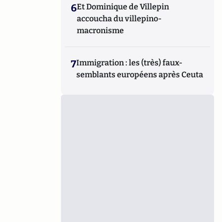
6
Et Dominique de Villepin
accoucha du villepino-
macronisme
7
Immigration : les (très) faux-
semblants européens après Ceuta