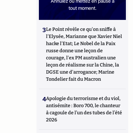
Annulez ou mettez en pause à
tout moment.
3
Le Point révèle ce qu'on sniffe à
l'Elysée, Marianne que Xavier Niel
hacke l'Etat; Le Nobel de la Paix
russe donne une leçon de
courage, l'ex PM australien une
leçon de réalisme sur la Chine, la
DGSE une d'arrogance; Marine
Tondelier fait du Macron
4
Apologie du terrorisme et du viol,
antisémite : Boro 700, le chanteur
à cagoule de l’un des tubes de l’été
2026