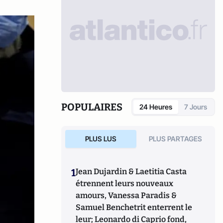
POPULAIRES
24 Heures
7 Jours
PLUS LUS
PLUS PARTAGES
1
Jean Dujardin & Laetitia Casta
étrennent leurs nouveaux
amours, Vanessa Paradis &
Samuel Benchetrit enterrent le
leur; Leonardo di Caprio fond,