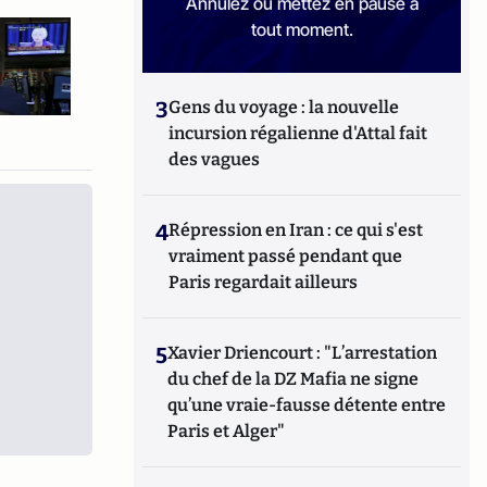
Annulez ou mettez en pause à
tout moment.
3
Gens du voyage : la nouvelle
incursion régalienne d'Attal fait
des vagues
4
Répression en Iran : ce qui s'est
vraiment passé pendant que
Paris regardait ailleurs
5
Xavier Driencourt : "L’arrestation
du chef de la DZ Mafia ne signe
qu’une vraie-fausse détente entre
Paris et Alger"