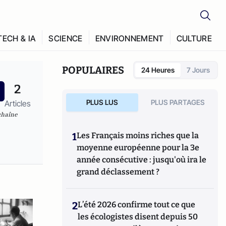
TECH & IA
SCIENCE
ENVIRONNEMENT
CULTURE
POPULAIRES
24 Heures
7 Jours
2
PLUS LUS
PLUS PARTAGES
Articles
chaîne
1
Les Français moins riches que la
moyenne européenne pour la 3e
année consécutive : jusqu'où ira le
grand déclassement ?
2
L’été 2026 confirme tout ce que
les écologistes disent depuis 50