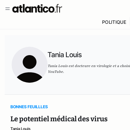
POLITIQUE
Tania Louis
Tania Louis est docteure en virologie et a choi
YouTube
.
BONNES FEUILLLES
Le potentiel médical des virus
Tania Louis