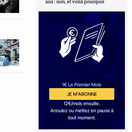
ans : non, et voilà pourquoi
1€ Le Premier Mois
JE M'ABONNE
12€/mois ensuite.
Annulez ou mettez en pause à
tout moment.