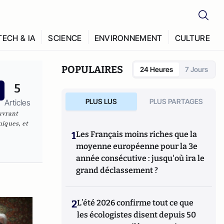
TECH & IA
SCIENCE
ENVIRONNEMENT
CULTURE
POPULAIRES
24 Heures
7 Jours
5
PLUS LUS
PLUS PARTAGES
Articles
ouvrant
niques, et
1
Les Français moins riches que la
moyenne européenne pour la 3e
année consécutive : jusqu'où ira le
grand déclassement ?
2
L’été 2026 confirme tout ce que
les écologistes disent depuis 50