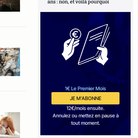
ans : non, et voilà pourquoi
1€ Le Premier Mois
JE M'ABONNE
12€/mois ensuite.
Annulez ou mettez en pause à
tout moment.