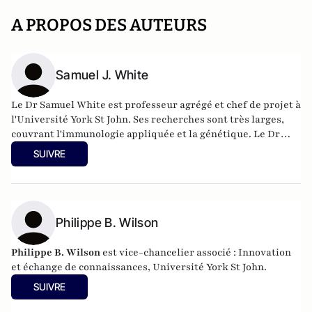
A PROPOS DES AUTEURS
Samuel J. White
Le Dr Samuel White est professeur agrégé et chef de projet à
l'Université York St John. Ses recherches sont très larges,
couvrant l'immunologie appliquée et la génétique. Le Dr
White est très expérimenté dans la conception et la
SUIVRE
réalisation d'essais cliniques, et dans le développement de
nouveaux diagnostics/thérapeutiques.
Philippe B. Wilson
Philippe B. Wilson
est vice-chancelier associé : Innovation
et échange de connaissances, Université York St John.
SUIVRE