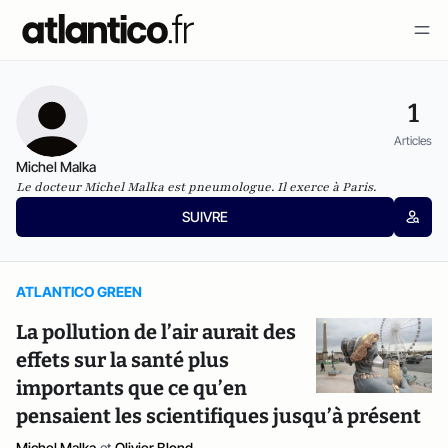
1
Articles
Michel Malka
Le docteur Michel Malka est pneumologue. Il exerce à Paris.
SUIVRE
ATLANTICO GREEN
La pollution de l’air aurait des
effets sur la santé plus
importants que ce qu’en
pensaient les scientifiques jusqu’à présent
Michel Malka
et
Olivier Blond