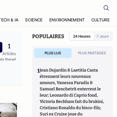
TECH & IA
SCIENCE
ENVIRONNEMENT
CULTURE
POPULAIRES
24 Heures
7 Jours
1
PLUS LUS
PLUS PARTAGES
Articles
 du Travail
1
Jean Dujardin & Laetitia Casta
étrennent leurs nouveaux
amours, Vanessa Paradis &
Samuel Benchetrit enterrent le
leur; Leonardo di Caprio fond,
Victoria Beckham fait du brukini,
Cristiano Ronaldo du bisco-fils;
Suri ex Cruise joue du