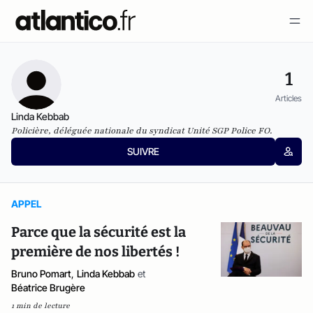
1
Articles
Linda Kebbab
Policière, déléguée nationale du syndicat Unité SGP Police FO.
SUIVRE
APPEL
Parce que la sécurité est la
première de nos libertés !
Bruno Pomart
,
Linda Kebbab
et
Béatrice Brugère
1 min de lecture