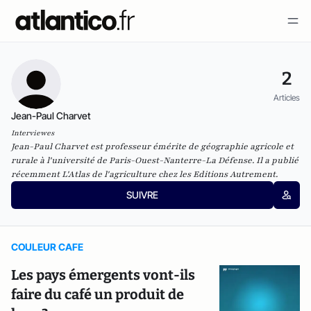
2
Articles
Jean-Paul Charvet
Interviewes
Jean-Paul Charvet est professeur émérite de géographie agricole et
rurale à l'université de Paris-Ouest-Nanterre-La Défense. Il a publié
récemment
L'Atlas de l'agriculture
chez les Editions Autrement.
SUIVRE
COULEUR CAFE
Les pays émergents vont-ils
faire du café un produit de