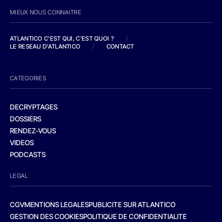
MIEUX NOUS CONNAITRE
ATLANTICO C'EST QUI, C'EST QUOI ?
/
LE RESEAU D'ATLANTICO
/
CONTACT
CATEGORIES
DECRYPTAGES
DOSSIERS
RENDEZ-VOUS
VIDEOS
PODCASTS
LEGAL
CGV
MENTIONS LEGALES
PUBLICITE SUR ATLANTICO
GESTION DES COOKIES
POLITIQUE DE CONFIDENTIALITE