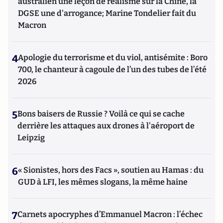
australien une leçon de réalisme sur la Chine, la
DGSE une d'arrogance; Marine Tondelier fait du
Macron
4
Apologie du terrorisme et du viol, antisémite : Boro
700, le chanteur à cagoule de l’un des tubes de l’été
2026
5
Bons baisers de Russie ? Voilà ce qui se cache
derrière les attaques aux drones à l'aéroport de
Leipzig
6
« Sionistes, hors des Facs », soutien au Hamas : du
GUD à LFI, les mêmes slogans, la même haine
7
Carnets apocryphes d’Emmanuel Macron : l’échec