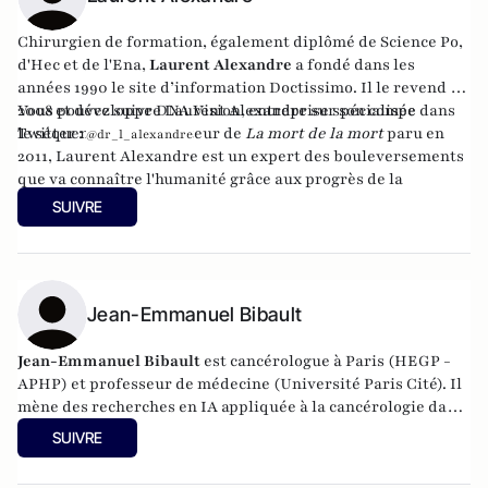
Chirurgien de formation, également diplômé de Science Po,
d'Hec et de l'Ena,
Laurent Alexandre
a fondé dans les
années 1990 le site d’information
Doctissimo
. Il le revend en
2008 et développe
Vous pouvez suivre Laurent Alexandre sur son compe
DNA Vision
, entreprise spécialisée dans
le séquençage ADN. Auteur de
Twitter :
La mort de la mort
paru en
@dr_l_alexandre
2011, Laurent Alexandre est un expert des bouleversements
que va connaître l'humanité grâce aux progrès de la
biotechnologie.
SUIVRE
Jean-Emmanuel Bibault
Jean-Emmanuel Bibault
est cancérologue à Paris (HEGP -
APHP) et professeur de médecine (Université Paris Cité). Il
mène des recherches en IA appliquée à la cancérologie dans
un laboratoire INSERM après avoir travaillé à Stanford en
SUIVRE
Californie. Il est auteur d’une centaine d’articles de
recherche et du livre « 2014, l’Odyssée de la Médecine »