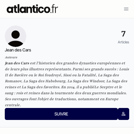
7
Articles
Jean des Cars
Auteurs
Jean des Cars
est l’historien des grandes dynasties européennes et
de leurs plus illustres représentants. Parmi ses grands succès :
Louis
II de Bavière ou le Roi foudroyé
,
Sissi ou la Fatalité
,
La Saga des
Romanov
,
La Saga des Habsbourg
,
La Saga des Windsor
,
La Saga des
reines
et
La Saga des favorites
. En 2014, il a publié
Le Sceptre et le
sang : rois et reines dans la tourmente des deux guerres mondiales
.
Ses ouvrages font l'objet de traductions, notamment en Europe
centrale.
SUIVRE