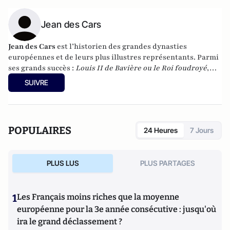
Jean des Cars
Jean des Cars
est l’historien des grandes dynasties
européennes et de leurs plus illustres représentants. Parmi
ses grands succès :
Louis II de Bavière ou le Roi foudroyé
,
Sissi ou la Fatalité
,
La Saga des Romanov
,
La Saga des
SUIVRE
Habsbourg
,
La Saga des Windsor
,
La Saga des reines
et
La
Saga des favorites
. En 2014, il a publié
Le Sceptre et le sang :
rois et reines dans la tourmente des deux guerres
mondiales
. Ses ouvrages font l'objet de traductions,
POPULAIRES
24 Heures
7 Jours
notamment en Europe centrale.
PLUS LUS
PLUS PARTAGES
1
Les Français moins riches que la moyenne
européenne pour la 3e année consécutive : jusqu'où
ira le grand déclassement ?