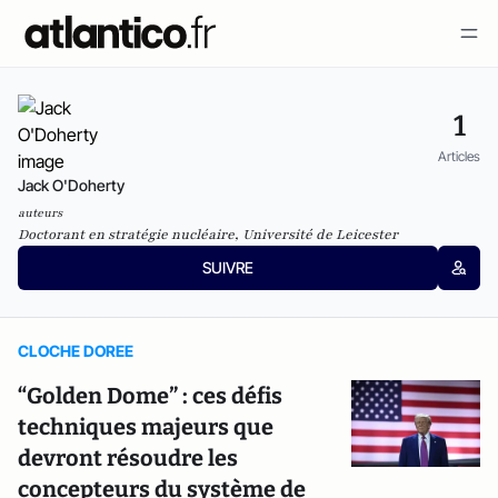
1
Articles
Jack O'Doherty
auteurs
Doctorant en stratégie nucléaire, Université de Leicester
SUIVRE
CLOCHE DOREE
“Golden Dome” : ces défis
techniques majeurs que
devront résoudre les
concepteurs du système de